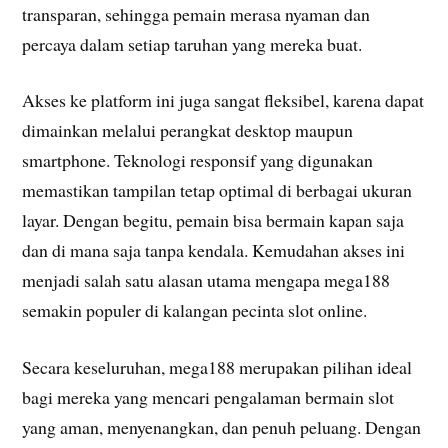
transparan, sehingga pemain merasa nyaman dan
percaya dalam setiap taruhan yang mereka buat.
Akses ke platform ini juga sangat fleksibel, karena dapat
dimainkan melalui perangkat desktop maupun
smartphone. Teknologi responsif yang digunakan
memastikan tampilan tetap optimal di berbagai ukuran
layar. Dengan begitu, pemain bisa bermain kapan saja
dan di mana saja tanpa kendala. Kemudahan akses ini
menjadi salah satu alasan utama mengapa mega188
semakin populer di kalangan pecinta slot online.
Secara keseluruhan, mega188 merupakan pilihan ideal
bagi mereka yang mencari pengalaman bermain slot
yang aman, menyenangkan, dan penuh peluang. Dengan