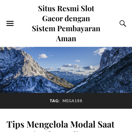
Situs Resmi Slot
Gacor dengan
Sistem Pembayaran
Aman
TAG:
MEGA188
Tips Mengelola Modal Saat