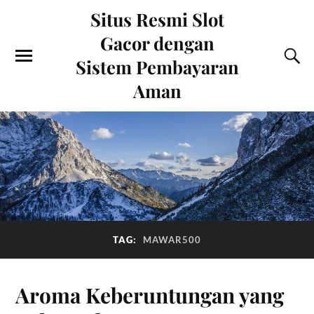
Situs Resmi Slot
Gacor dengan
Sistem Pembayaran
Aman
TAG:
MAWAR500
Aroma Keberuntungan yang