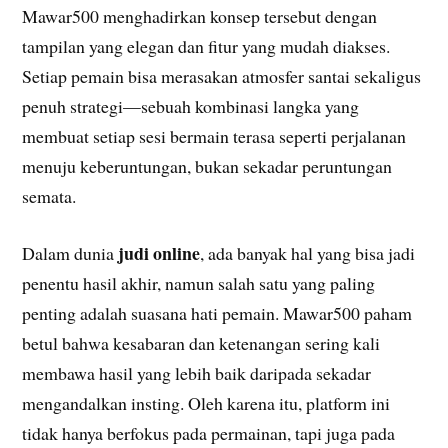
Mawar500 menghadirkan konsep tersebut dengan
tampilan yang elegan dan fitur yang mudah diakses.
Setiap pemain bisa merasakan atmosfer santai sekaligus
penuh strategi—sebuah kombinasi langka yang
membuat setiap sesi bermain terasa seperti perjalanan
menuju keberuntungan, bukan sekadar peruntungan
semata.
judi online
Dalam dunia
, ada banyak hal yang bisa jadi
penentu hasil akhir, namun salah satu yang paling
penting adalah suasana hati pemain. Mawar500 paham
betul bahwa kesabaran dan ketenangan sering kali
membawa hasil yang lebih baik daripada sekadar
mengandalkan insting. Oleh karena itu, platform ini
tidak hanya berfokus pada permainan, tapi juga pada