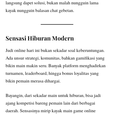
langsung dapet solusi, bukan malah nungguin lama
kayak nungguin balasan chat gebetan.
Sensasi Hiburan Modern
Judi online hari ini bukan sekadar soal keberuntungan.
Ada unsur strategi, komunitas, bahkan gamifikasi yang
bikin main makin seru. Banyak platform menghadirkan
turnamen, leaderboard, hingga bonus loyalitas yang
bikin pemain merasa dihargai.
Bayangin, dari sekadar main untuk hiburan, bisa jadi
ajang kompetisi bareng pemain lain dari berbagai
daerah. Sensasinya mirip kayak main game online