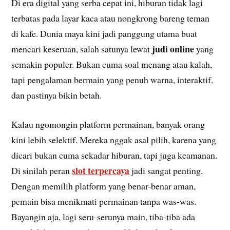
Di era digital yang serba cepat ini, hiburan tidak lagi
terbatas pada layar kaca atau nongkrong bareng teman
di kafe. Dunia maya kini jadi panggung utama buat
judi online
mencari keseruan, salah satunya lewat
yang
semakin populer. Bukan cuma soal menang atau kalah,
tapi pengalaman bermain yang penuh warna, interaktif,
dan pastinya bikin betah.
Kalau ngomongin platform permainan, banyak orang
kini lebih selektif. Mereka nggak asal pilih, karena yang
dicari bukan cuma sekadar hiburan, tapi juga keamanan.
slot terpercaya
Di sinilah peran
jadi sangat penting.
Dengan memilih platform yang benar-benar aman,
pemain bisa menikmati permainan tanpa was-was.
Bayangin aja, lagi seru-serunya main, tiba-tiba ada