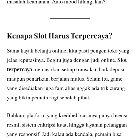
masalah keamanan. Auto mood hilang, kan?
Kenapa Slot Harus Terpercaya?
Sama kayak belanja online, kita pasti pengen toko yang
Slot
jelas reputasinya. Begitu juga dengan judi online.
terpercaya
memastikan setiap transaksi, baik deposit
maupun penarikan, berjalan mulus. Selain itu, game
yang disediakan juga fair, alias nggak ada trik curang
yang bikin pemain rugi sebelah pihak.
Bahkan, platform yang kredibel biasanya punya lisensi
resmi, sistem enkripsi kuat, hingga layanan pelanggan
yang responsif. Jadi kalau ada kendala, pemain bisa