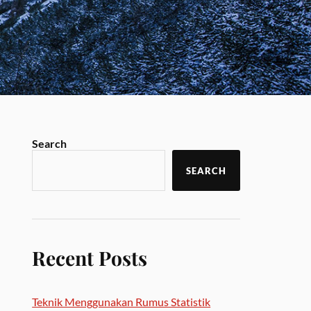
Search
SEARCH
Recent Posts
Teknik Menggunakan Rumus Statistik