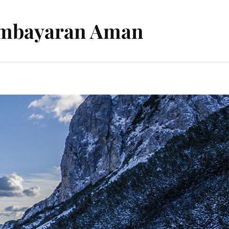
Pembayaran Aman