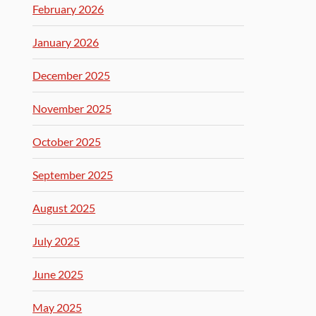
February 2026
January 2026
December 2025
November 2025
October 2025
September 2025
August 2025
July 2025
June 2025
May 2025