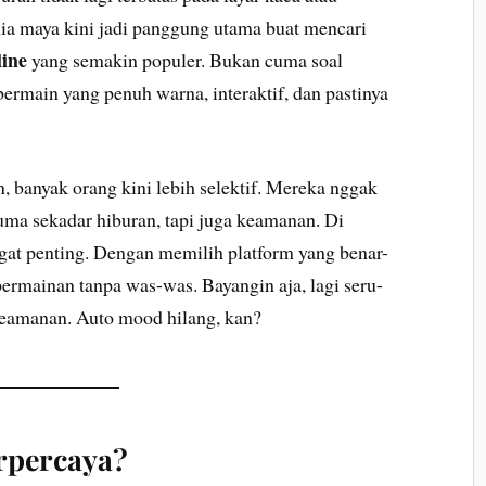
ia maya kini jadi panggung utama buat mencari
line
yang semakin populer. Bukan cuma soal
ermain yang penuh warna, interaktif, dan pastinya
 banyak orang kini lebih selektif. Mereka nggak
cuma sekadar hiburan, tapi juga keamanan. Di
gat penting. Dengan memilih platform yang benar-
ermainan tanpa was-was. Bayangin aja, lagi seru-
 keamanan. Auto mood hilang, kan?
rpercaya?