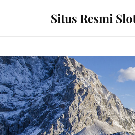
Situs Resmi Sl