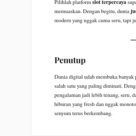
slot terpercaya
Pilihlah platform
supa
ju
memuaskan. Dengan begitu, dunia
modern yang nggak cuma seru, tapi jug
Penutup
Dunia digital udah membuka banyak pi
salah satu yang paling diminati. Den
pengalaman jadi lebih tenang, seru, d
hiburan yang fresh dan nggak monoton,
senyum terus berkembang.