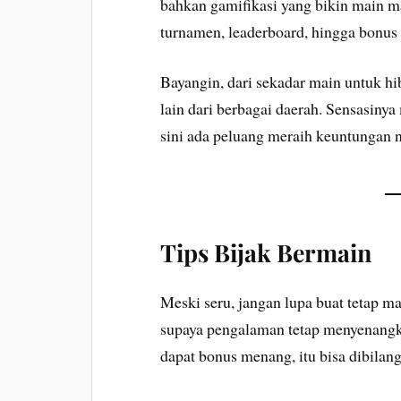
bahkan gamifikasi yang bikin main m
turnamen, leaderboard, hingga bonus 
Bayangin, dari sekadar main untuk hi
lain dari berbagai daerah. Sensasinya
sini ada peluang meraih keuntungan n
Tips Bijak Bermain
Meski seru, jangan lupa buat tetap m
supaya pengalaman tetap menyenangka
dapat bonus menang, itu bisa dibilan