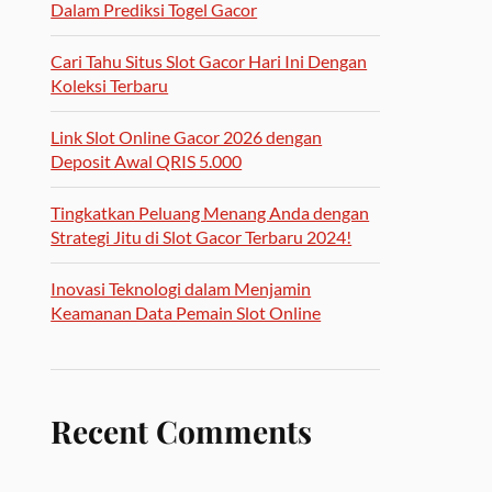
Dalam Prediksi Togel Gacor
Cari Tahu Situs Slot Gacor Hari Ini Dengan
Koleksi Terbaru
Link Slot Online Gacor 2026 dengan
Deposit Awal QRIS 5.000
Tingkatkan Peluang Menang Anda dengan
Strategi Jitu di Slot Gacor Terbaru 2024!
Inovasi Teknologi dalam Menjamin
Keamanan Data Pemain Slot Online
Recent Comments