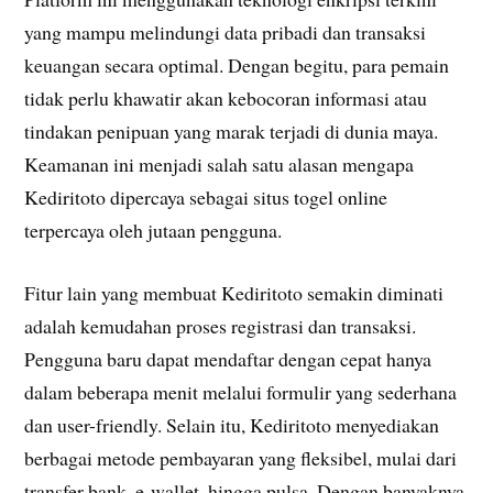
yang mampu melindungi data pribadi dan transaksi
keuangan secara optimal. Dengan begitu, para pemain
tidak perlu khawatir akan kebocoran informasi atau
tindakan penipuan yang marak terjadi di dunia maya.
Keamanan ini menjadi salah satu alasan mengapa
Kediritoto dipercaya sebagai situs togel online
terpercaya oleh jutaan pengguna.
Fitur lain yang membuat Kediritoto semakin diminati
adalah kemudahan proses registrasi dan transaksi.
Pengguna baru dapat mendaftar dengan cepat hanya
dalam beberapa menit melalui formulir yang sederhana
dan user-friendly. Selain itu, Kediritoto menyediakan
berbagai metode pembayaran yang fleksibel, mulai dari
transfer bank, e-wallet, hingga pulsa. Dengan banyaknya