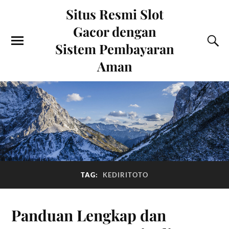
Situs Resmi Slot
Gacor dengan
Sistem Pembayaran
Aman
TAG:
KEDIRITOTO
Panduan Lengkap dan