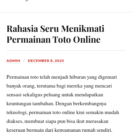
Rahasia Seru Menikmati
Permainan Toto Online
ADMIN
DECEMBER 8, 2025
Permainan toto telah menjadi hiburan yang digemari
banyak orang, terutama bagi mereka yang mencari
sensasi sekaligus peluang untuk mendapatkan
keuntungan tambahan. Dengan berkembangnya
teknologi, permainan toto online kini semakin mudah
diakses, membuat siapa pun bisa ikut merasakan
keseruan bermain dari kenyamanan rumah sendiri.