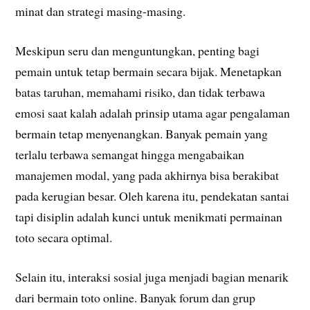
minat dan strategi masing-masing.
Meskipun seru dan menguntungkan, penting bagi
pemain untuk tetap bermain secara bijak. Menetapkan
batas taruhan, memahami risiko, dan tidak terbawa
emosi saat kalah adalah prinsip utama agar pengalaman
bermain tetap menyenangkan. Banyak pemain yang
terlalu terbawa semangat hingga mengabaikan
manajemen modal, yang pada akhirnya bisa berakibat
pada kerugian besar. Oleh karena itu, pendekatan santai
tapi disiplin adalah kunci untuk menikmati permainan
toto secara optimal.
Selain itu, interaksi sosial juga menjadi bagian menarik
dari bermain toto online. Banyak forum dan grup