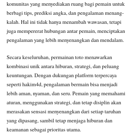
komunitas yang menyediakan ruang bagi pemain untuk
berbagi tips, prediksi angka, dan pengalaman menang-
kalah. Hal ini tidak hanya menambah wawasan, tetapi
juga mempererat hubungan antar pemain, menciptakan
pengalaman yang lebih menyenangkan dan mendalam.
Secara keseluruhan, permainan toto menawarkan
kombinasi unik antara hiburan, strategi, dan peluang
keuntungan. Dengan dukungan platform terpercaya
seperti hakim4d, pengalaman bermain bisa menjadi
lebih aman, nyaman, dan seru. Pemain yang memahami
aturan, menggunakan strategi, dan tetap disiplin akan
merasakan sensasi menyenangkan dari setiap taruhan
yang dipasang, sambil tetap menjaga hiburan dan
keamanan sebagai prioritas utama.