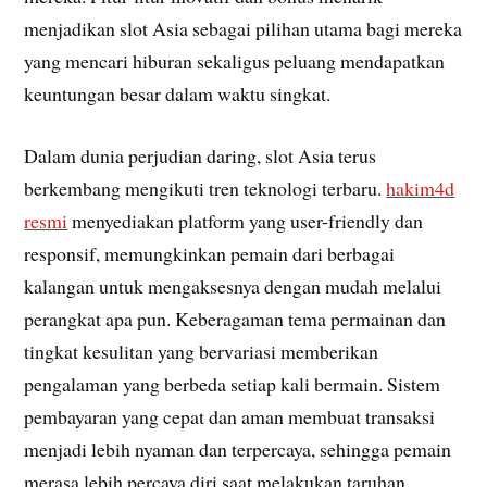
menjadikan slot Asia sebagai pilihan utama bagi mereka
yang mencari hiburan sekaligus peluang mendapatkan
keuntungan besar dalam waktu singkat.
Dalam dunia perjudian daring, slot Asia terus
berkembang mengikuti tren teknologi terbaru.
hakim4d
resmi
menyediakan platform yang user-friendly dan
responsif, memungkinkan pemain dari berbagai
kalangan untuk mengaksesnya dengan mudah melalui
perangkat apa pun. Keberagaman tema permainan dan
tingkat kesulitan yang bervariasi memberikan
pengalaman yang berbeda setiap kali bermain. Sistem
pembayaran yang cepat dan aman membuat transaksi
menjadi lebih nyaman dan terpercaya, sehingga pemain
merasa lebih percaya diri saat melakukan taruhan.