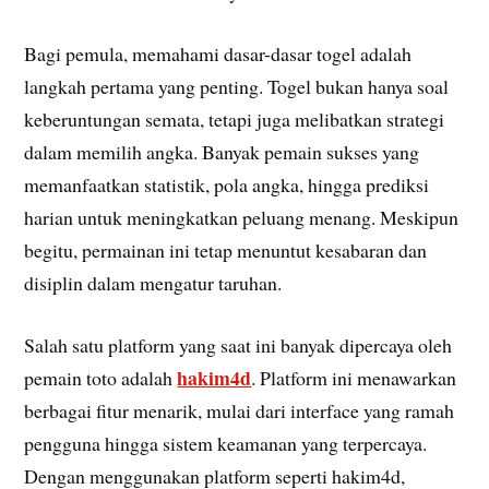
Bagi pemula, memahami dasar-dasar togel adalah
langkah pertama yang penting. Togel bukan hanya soal
keberuntungan semata, tetapi juga melibatkan strategi
dalam memilih angka. Banyak pemain sukses yang
memanfaatkan statistik, pola angka, hingga prediksi
harian untuk meningkatkan peluang menang. Meskipun
begitu, permainan ini tetap menuntut kesabaran dan
disiplin dalam mengatur taruhan.
Salah satu platform yang saat ini banyak dipercaya oleh
hakim4d
pemain toto adalah
. Platform ini menawarkan
berbagai fitur menarik, mulai dari interface yang ramah
pengguna hingga sistem keamanan yang terpercaya.
Dengan menggunakan platform seperti hakim4d,