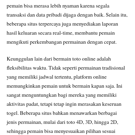
pemain bisa merasa lebih nyaman karena segala
transaksi dan data pribadi dijaga dengan baik. Selain itu,
beberapa situs terpercaya juga menyediakan laporan
hasil keluaran secara real-time, membantu pemain
mengikuti perkembangan permainan dengan cepat.
Keunggulan lain dari bermain toto online adalah
fleksibilitas waktu. Tidak seperti permainan tradisional
yang memiliki jadwal tertentu, platform online
memungkinkan pemain untuk bermain kapan saja. Ini
sangat menguntungkan bagi mereka yang memiliki
aktivitas padat, tetapi tetap ingin merasakan keseruan
togel. Beberapa situs bahkan menawarkan berbagai
jenis permainan, mulai dari toto 4D, 3D, hingga 2D,
sehingga pemain bisa menyesuaikan pilihan sesuai