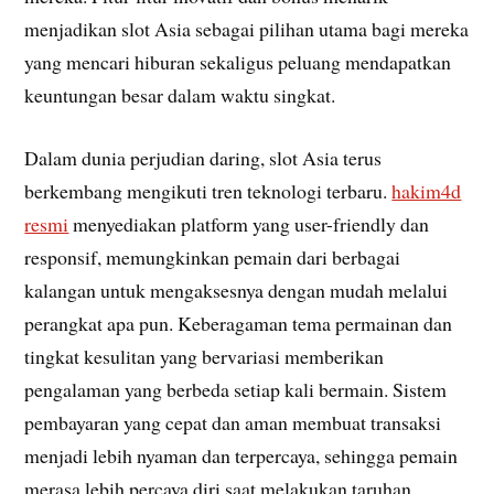
menjadikan slot Asia sebagai pilihan utama bagi mereka
yang mencari hiburan sekaligus peluang mendapatkan
keuntungan besar dalam waktu singkat.
Dalam dunia perjudian daring, slot Asia terus
berkembang mengikuti tren teknologi terbaru.
hakim4d
resmi
menyediakan platform yang user-friendly dan
responsif, memungkinkan pemain dari berbagai
kalangan untuk mengaksesnya dengan mudah melalui
perangkat apa pun. Keberagaman tema permainan dan
tingkat kesulitan yang bervariasi memberikan
pengalaman yang berbeda setiap kali bermain. Sistem
pembayaran yang cepat dan aman membuat transaksi
menjadi lebih nyaman dan terpercaya, sehingga pemain
merasa lebih percaya diri saat melakukan taruhan.