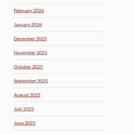
February 2026
January 2026
December 2025
November 2025
October 2025
September 2025
August 2025
July 2025
June 2025