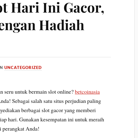
 Hari Ini Gacor,
dengan Hadiah
IN
UNCATEGORIZED
 seru untuk bermain slot online?
betcoinasia
nda! Sebagai salah satu situs perjudian paling
yediakan berbagai slot gacor yang memberi
iap hari. Gunakan kesempatan ini untuk meraih
i perangkat Anda!