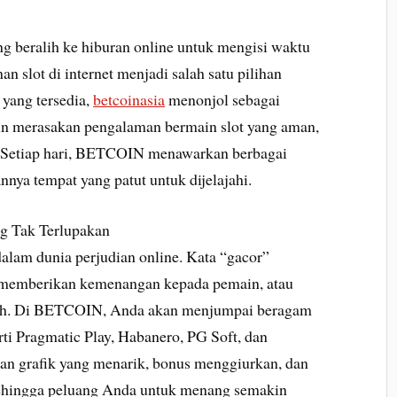
ang beralih ke hiburan online untuk mengisi waktu
n slot di internet menjadi salah satu pilihan
 yang tersedia,
betcoinasia
menonjol sebagai
in merasakan pengalaman bermain slot yang aman,
Setiap hari, BETCOIN menawarkan berbagai
nnya tempat yang patut untuk dijelajahi.
g Tak Terlupakan
dalam dunia perjudian online. Kata “gacor”
g memberikan kemenangan kepada pemain, atau
ah. Di BETCOIN, Anda akan menjumpai beragam
erti Pragmatic Play, Habanero, PG Soft, dan
an grafik yang menarik, bonus menggiurkan, dan
 sehingga peluang Anda untuk menang semakin