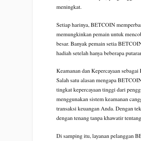
meningkat.
Setiap harinya, BETCOIN memperbaru
memungkinkan pemain untuk mencob
besar. Banyak pemain setia BETCOI
hadiah setelah hanya beberapa putara
Keamanan dan Kepercayaan sebagai P
Salah satu alasan mengapa BETCOIN l
tingkat kepercayaan tinggi dari pengg
menggunakan sistem keamanan canggi
transaksi keuangan Anda. Dengan tek
dengan tenang tanpa khawatir tentang
Di samping itu, layanan pelanggan B