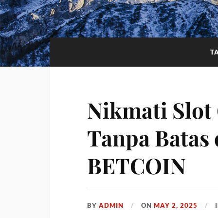
T
Nikmati Slot
Tanpa Batas 
BETCOIN
BY
ADMIN
ON
MAY 2, 2025