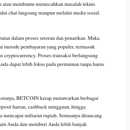
an atau membantu memecahkan masalah teknis
lui chat langsung maupun melalui media sosial.
tan dalam proses setoran dan penarikan. Maka
agai metode pembayaran yang populer, termasuk
dan cryptocurrency. Proses transaksi berlangsung
Anda dapat lebih fokus pada permainan tanpa harus
ggotanya, BETCOIN kerap menawarkan berbagai
eposit harian, cashback mingguan, hingga
sa mencapai miliaran rupiah. Semuanya dirancang
in Anda dan memberi Anda lebih banyak