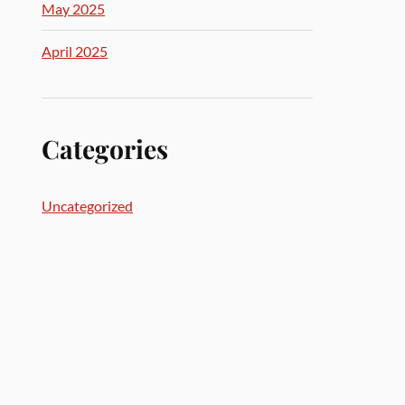
May 2025
April 2025
Categories
Uncategorized