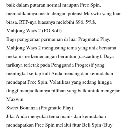
baik dalam putaran normal maupun Free Spin,
menjadikannya mesin dengan potensi Maxwin yang luar
biasa. RTP-nya biasanya melebihi $96. 5%$.
Mahjong Ways 2 (PG Soft)
Bagi penggemar permainan di luar Pragmatic Play,
Mahjong Ways 2 mengusung tema yang unik bersama
mekanisme kemenangan beruntun (cascading). Daya
tariknya terletak pada Pengganda Progresif yang
meningkat setiap kali Anda menang dan kemudahan
mendapat Free Spin. Volatilitas yang sedang hingga
tinggi menjadikannya pilihan yang baik untuk mengejar
Maxwin.
Sweet Bonanza (Pragmatic Play)
Jika Anda menyukai tema manis dan kemudahan
mendapatkan Free Spin melalui fitur Beli Spin (Buy