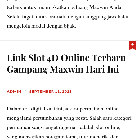
terbaik untuk meningkatkan peluang Maxwin Anda.
Selalu ingat untuk bermain dengan tanggung jawab dan
mengelola modal dengan bijak.
Link Slot 4D Online Terbaru
Gampang Maxwin Hari Ini
ADMIN
SEPTEMBER 11, 2025
Dalam era digital saat ini, sektor permainan online
mengalami pertumbuhan yang pesat. Salah satu kategori
permainan yang sangat digemari adalah slot online,
yang menyajikan beragam tema, fitur menarik, dan