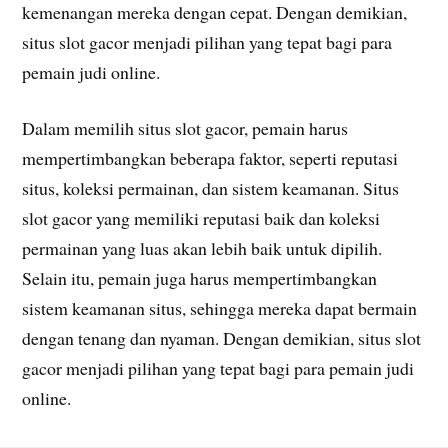
kemenangan mereka dengan cepat. Dengan demikian,
situs slot gacor menjadi pilihan yang tepat bagi para
pemain judi online.
Dalam memilih situs slot gacor, pemain harus
mempertimbangkan beberapa faktor, seperti reputasi
situs, koleksi permainan, dan sistem keamanan. Situs
slot gacor yang memiliki reputasi baik dan koleksi
permainan yang luas akan lebih baik untuk dipilih.
Selain itu, pemain juga harus mempertimbangkan
sistem keamanan situs, sehingga mereka dapat bermain
dengan tenang dan nyaman. Dengan demikian, situs slot
gacor menjadi pilihan yang tepat bagi para pemain judi
online.