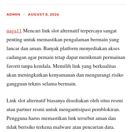
ADMIN
AUGUST 8, 2026
naga11
Mencari link slot alternatif terpercaya sangat
penting untuk memastikan pengalaman bermain yang
lancar dan aman. Banyak platform menyediakan akses
cadangan agar pemain tetap dapat menikmati permainan
favorit tanpa kendala. Memilih link yang berkualitas
akan meningkatkan kenyamanan dan mengurangi risiko
gangguan teknis selama bermain.
Link slot alternatif biasanya disediakan oleh situs resmi
atau partner resmi untuk mengantisipasi pemblokiran.
Pengguna harus memastikan link tersebut aman dan
tidak berisiko terkena malware atau pencurian data.