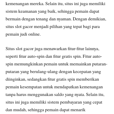
kemenangan mereka. Selain itu, situs ini juga memiliki
sistem keamanan yang baik, sehingga pemain dapat
bermain dengan tenang dan nyaman. Dengan demikian,
situs slot gacor menjadi pilihan yang tepat bagi para
pemain judi online.
Situs slot gacor juga menawarkan fitur-fitur lainnya,
seperti fitur auto-spin dan fitur gratis spin. Fitur auto-
spin memungkinkan pemain untuk memainkan putaran-
putaran yang berulang-ulang dengan kecepatan yang
diinginkan, sedangkan fitur gratis spin memberikan
pemain kesempatan untuk mendapatkan kemenangan
tanpa harus menggunakan saldo yang nyata. Selain itu,
situs ini juga memiliki sistem pembayaran yang cepat
dan mudah, sehingga pemain dapat menarik