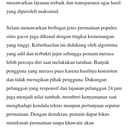
menawarkan layanan terbaik dan transparansi agar hasil
yang diperoleh maksimal.
Selain menawarkan berbagai jenis permainan populer,
situs gacor juga dikenal dengan tingkat kemenangan
yang tinggi. Keberhasilan ini didukung oleh algoritma
yang adil dan terbukti jujur sehingga pemain merasa
lebih percaya diri saat melakukan taruhan. Banyak
pengguna yang merasa puas karena hasilnya konsisten
dan tidak merugikan pihak pengguna. Dukungan
pelanggan yang responsif dan layanan pelanggan 24 jam
juga menjadi nilai tambah, memberi kenyamanan saat
menghadapi kendala teknis maupun pertanyaan seputar
permainan. Dengan demikian, pemain dapat fokus
menikmati permainan tanpa khawatir akan