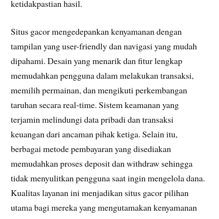
ketidakpastian hasil.
Situs gacor mengedepankan kenyamanan dengan
tampilan yang user-friendly dan navigasi yang mudah
dipahami. Desain yang menarik dan fitur lengkap
memudahkan pengguna dalam melakukan transaksi,
memilih permainan, dan mengikuti perkembangan
taruhan secara real-time. Sistem keamanan yang
terjamin melindungi data pribadi dan transaksi
keuangan dari ancaman pihak ketiga. Selain itu,
berbagai metode pembayaran yang disediakan
memudahkan proses deposit dan withdraw sehingga
tidak menyulitkan pengguna saat ingin mengelola dana.
Kualitas layanan ini menjadikan situs gacor pilihan
utama bagi mereka yang mengutamakan kenyamanan