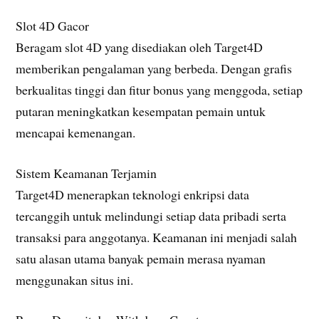
Slot 4D Gacor
Beragam slot 4D yang disediakan oleh Target4D
memberikan pengalaman yang berbeda. Dengan grafis
berkualitas tinggi dan fitur bonus yang menggoda, setiap
putaran meningkatkan kesempatan pemain untuk
mencapai kemenangan.
Sistem Keamanan Terjamin
Target4D menerapkan teknologi enkripsi data
tercanggih untuk melindungi setiap data pribadi serta
transaksi para anggotanya. Keamanan ini menjadi salah
satu alasan utama banyak pemain merasa nyaman
menggunakan situs ini.