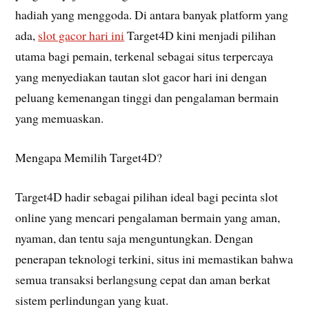
hadiah yang menggoda. Di antara banyak platform yang
ada,
slot gacor hari ini
Target4D kini menjadi pilihan
utama bagi pemain, terkenal sebagai situs terpercaya
yang menyediakan tautan slot gacor hari ini dengan
peluang kemenangan tinggi dan pengalaman bermain
yang memuaskan.
Mengapa Memilih Target4D?
Target4D hadir sebagai pilihan ideal bagi pecinta slot
online yang mencari pengalaman bermain yang aman,
nyaman, dan tentu saja menguntungkan. Dengan
penerapan teknologi terkini, situs ini memastikan bahwa
semua transaksi berlangsung cepat dan aman berkat
sistem perlindungan yang kuat.